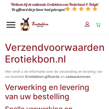
Welkom bij de nationale Erotiekbon van Nederland & België
De giftcard die je liever had gekregen!
Verzendvoorwaarden
Erotiekbon.nl
Hier vindt u de informatie over de verzending en levering van
uw bestelde
Erotiekbon giftcards
en
cadeaubonnen
.
Verwerking en levering
van uw bestelling
Snelle verwerking op