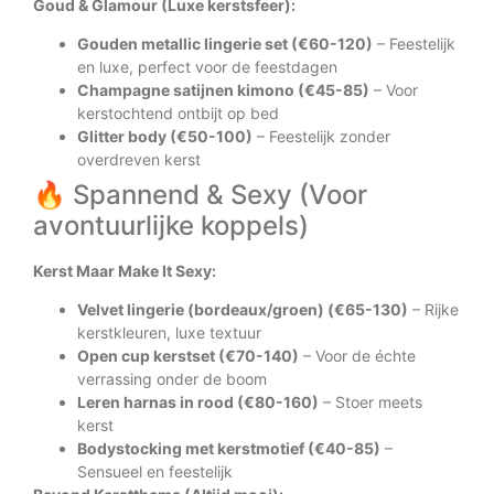
Goud & Glamour (Luxe kerstsfeer):
Gouden metallic lingerie set (€60-120)
– Feestelijk
en luxe, perfect voor de feestdagen
Champagne satijnen kimono (€45-85)
– Voor
kerstochtend ontbijt op bed
Glitter body (€50-100)
– Feestelijk zonder
overdreven kerst
🔥 Spannend & Sexy (Voor
avontuurlijke koppels)
Kerst Maar Make It Sexy:
Velvet lingerie (bordeaux/groen) (€65-130)
– Rijke
kerstkleuren, luxe textuur
Open cup kerstset (€70-140)
– Voor de échte
verrassing onder de boom
Leren harnas in rood (€80-160)
– Stoer meets
kerst
Bodystocking met kerstmotief (€40-85)
–
Sensueel en feestelijk