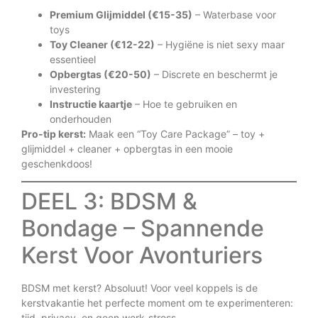
Premium Glijmiddel (€15-35)
– Waterbase voor
toys
Toy Cleaner (€12-22)
– Hygiëne is niet sexy maar
essentieel
Opbergtas (€20-50)
– Discrete en beschermt je
investering
Instructie kaartje
– Hoe te gebruiken en
onderhouden
Pro-tip kerst:
Maak een “Toy Care Package” – toy +
glijmiddel + cleaner + opbergtas in een mooie
geschenkdoos!
DEEL 3: BDSM &
Bondage – Spannende
Kerst Voor Avonturiers
BDSM met kerst? Absoluut! Voor veel koppels is de
kerstvakantie het perfecte moment om te experimenteren:
tijd, privacy, en geen werk-stress.